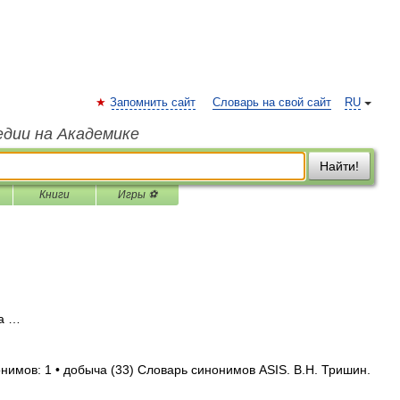
Запомнить сайт
Словарь на свой сайт
RU
едии на Академике
Найти!
Книги
Игры ⚽
а …
нимов: 1 • добыча (33) Словарь синонимов ASIS. В.Н. Тришин.