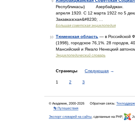
Азербайджанская Советская Социал
9
Республикасы) Азербайджан. I. 
апреля 1920. С 12 марта 1922 по 5 де
Закавказская&#8230; …
Большая советская энциклопедия
Тюменская область
— в Российской Фе
10
(1998), городское 76,1%. 28 городов, 
Мансийский и Ямало Ненецкий автоно
Энциклопедический словарь
Страницы
Следующая
→
1
2
3
© Академик, 2000-2026
Обратная связь:
Техподдерж
👣 Путешествия
Экспорт словарей на сайты
, сделанные на PHP,
Jo