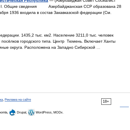
истическая Республика
— (Азербайджан Совет Сосиалист
Общие сведения Азербайджанская ССР образована 28
кабря 1936 входила в состав Закавказской федерации (См.
дерации. 1435,2 тыс. км2. Население 3211,0 тыс. человек
40 посёлков городского типа. Центр Тюмень. Включает Ханты
мные округа. Расположена на Западно Сибирской …
ка
,
Реклама на сайте
18+
omla,
Drupal,
WordPress, MODx.