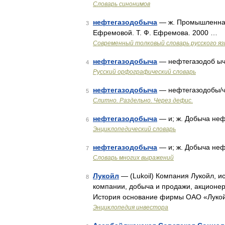
Словарь синонимов
нефтегазодобыча
— ж. Промышленная 
3
Ефремовой. Т. Ф. Ефремова. 2000 …
Современный толковый словарь русского я
нефтегазодобыча
— нефтегазодоб ыча,
4
Русский орфографический словарь
нефтегазодобыча
— нефтегазодобы/ч
5
Слитно. Раздельно. Через дефис.
нефтегазодобыча
— и; ж. Добыча неф
6
Энциклопедический словарь
нефтегазодобыча
— и; ж. Добыча неф
7
Словарь многих выражений
Лукойл
— (Lukoil) Компания Лукойл, и
8
компании, добыча и продажи, акцион
История основание фирмы ОАО «Лукой
Энциклопедия инвестора