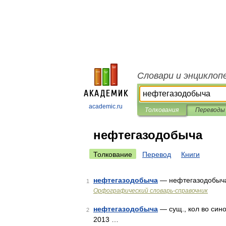
Словари и энциклоп
academic.ru
Толкования
Переводы
нефтегазодобыча
Толкование
Перевод
Книги
нефтегазодобыча
— нефтегазодобыч
1
Орфографический словарь-справочник
нефтегазодобыча
— сущ., кол во сино
2
2013 …